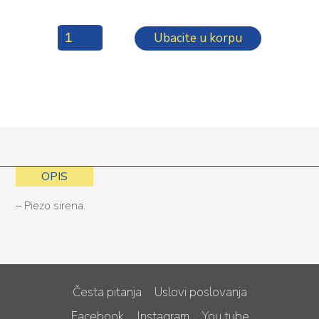
Ubacite u korpu
OPIS
– Piezo sirena.
Česta pitanja
Uslovi poslovanja
Facebook
Instagram
You tube