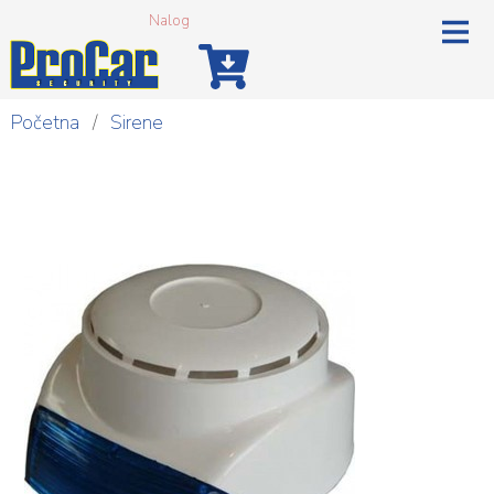
Nalog
Početna
/
Sirene